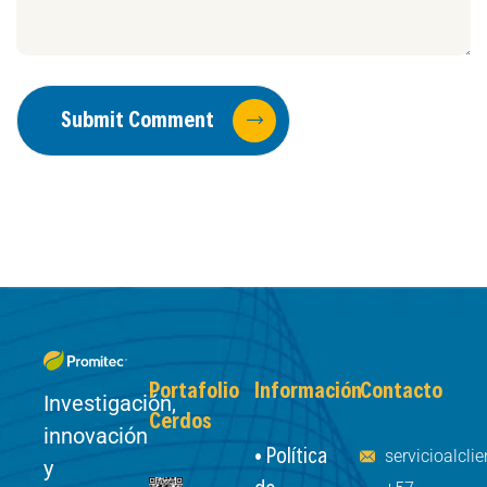
Submit Comment
Portafolio
Información
Contacto
Investigación,
Cerdos
innovación
• Política
servicioalcl
y
de