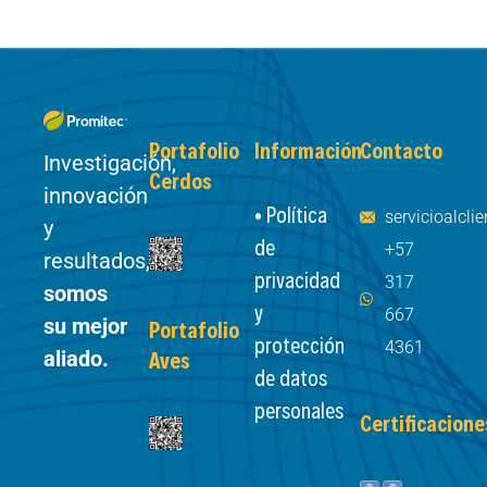
Portafolio
Información
Contacto
Investigación,
Cerdos
innovación
• Política
servicioalcl
y
de
+57
resultados,
privacidad
317
somos
y
667
su mejor
Portafolio
protección
4361
aliado.
Aves
de datos
personales
Certificacione