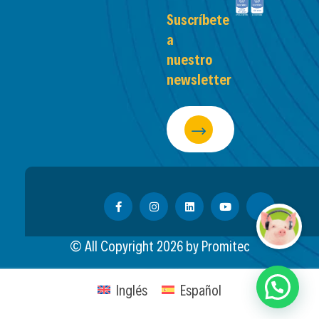
Suscríbete
a
nuestro
newsletter
© All Copyright
2026
by Promitec
Inglés
Español