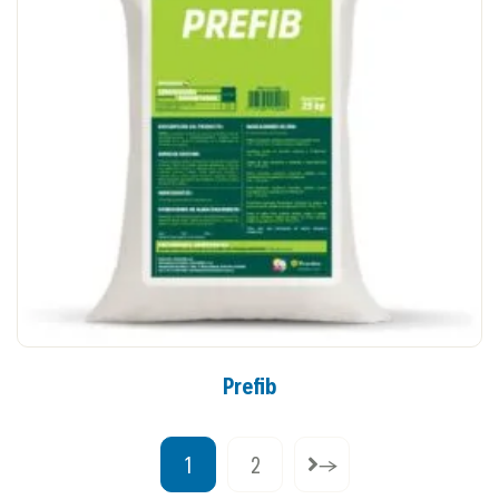
Prefib
1
2
→