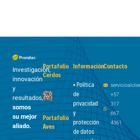
Portafolio
Información
Contacto
Investigación,
Cerdos
innovación
• Política
servicioalcl
y
de
+57
resultados,
privacidad
317
somos
y
667
su mejor
Portafolio
protección
4361
aliado.
Aves
de datos