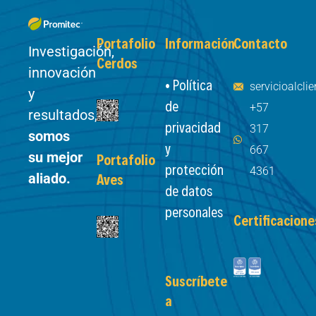
Portafolio
Información
Contacto
Investigación,
Cerdos
innovación
• Política
servicioalcl
y
de
+57
resultados,
privacidad
317
somos
y
667
su mejor
Portafolio
protección
4361
aliado.
Aves
de datos
personales
Certificacione
Suscríbete
a