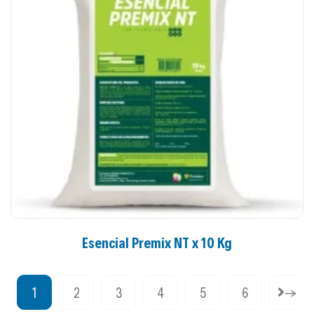
Esencial Premix NT x 10 Kg
1
2
3
4
5
6
→