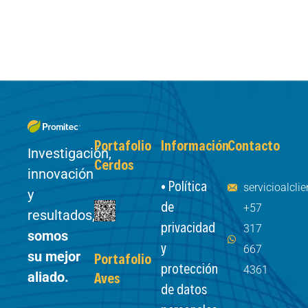
Portafolio
Información
Contacto
Investigación,
Cerdos
innovación
• Política
servicioalcl
y
de
+57
resultados,
privacidad
317
somos
y
667
su mejor
Portafolio
protección
4361
aliado.
Aves
de datos