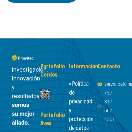
Portafolio
Información
Contacto
Investigación,
Cerdos
innovación
• Política
servicioalcl
y
de
+57
resultados,
privacidad
317
somos
y
667
su mejor
Portafolio
protección
4361
aliado.
Aves
de datos