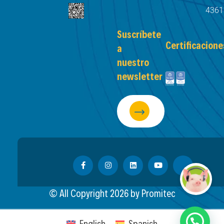
4361
Suscríbete
Certificacione
a
nuestro
newsletter
© All Copyright
2026
by Promitec
English
Spanish