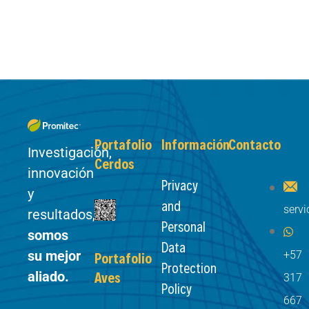
Portafolio
Información
Contacto
Investigación,
Cerdos
innovación
Privacy
y
and
serv
resultados,
Personal
somos
Data
su mejor
+57
Portafolio
Protection
aliado.
Aves
317
Policy
667