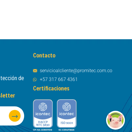
Contacto
servicioalcliente@promitec.com.co
otección de
+57 317 667 4361
Certificaciones
letter