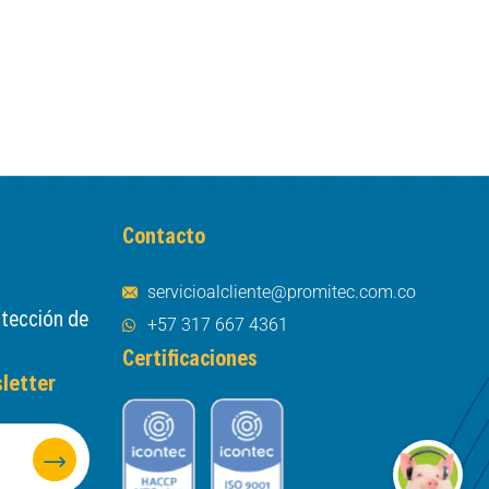
Contacto
servicioalcliente@promitec.com.co
otección de
+57 317 667 4361
Certificaciones
letter