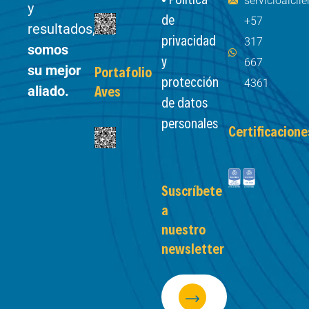
servicioalcl
y
de
+57
resultados,
privacidad
317
somos
y
667
su mejor
Portafolio
protección
4361
aliado.
Aves
de datos
personales
Certificacione
Suscríbete
a
nuestro
newsletter