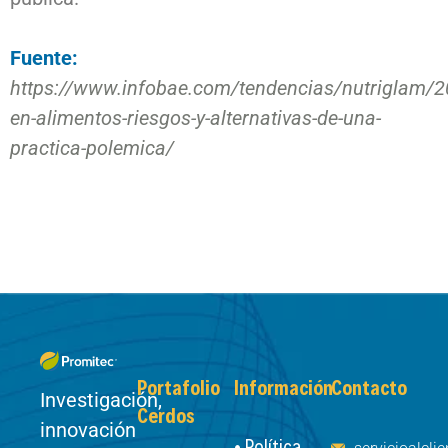
Fuente:
https://www.infobae.com/tendencias/nutriglam/20
en-alimentos-riesgos-y-alternativas-de-una-
practica-polemica/
Portafolio
Información
Contacto
Investigación,
Cerdos
innovación
• Política