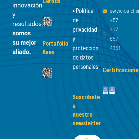
Cerdos
innovación
• Política
servicioalcl
y
de
+57
resultados,
privacidad
317
somos
y
667
su mejor
Portafolio
protección
4361
aliado.
Aves
de datos
personales
Certificacione
Suscríbete
a
nuestro
newsletter