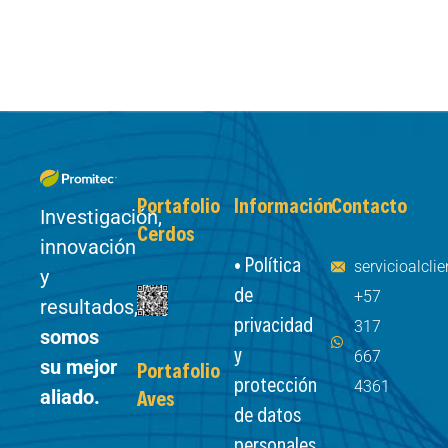
Portafolio
Información
Contacto
Investigación,
Cerdos
innovación
• Política
servicioalcl
y
de
+57
resultados,
privacidad
317
somos
y
667
su mejor
Portafolio
protección
4361
aliado.
Aves
de datos
personales