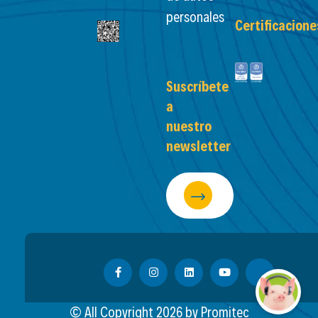
personales
Certificacione
Suscríbete
a
nuestro
newsletter
© All Copyright
2026
by Promitec