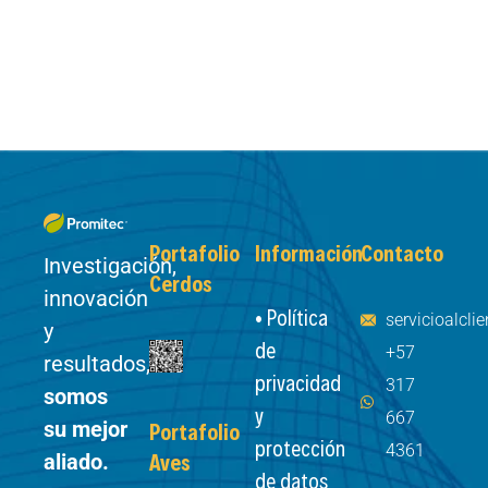
Portafolio
Información
Contacto
Investigación,
Cerdos
innovación
• Política
servicioalcl
y
de
+57
resultados,
privacidad
317
somos
y
667
su mejor
Portafolio
protección
4361
aliado.
Aves
de datos