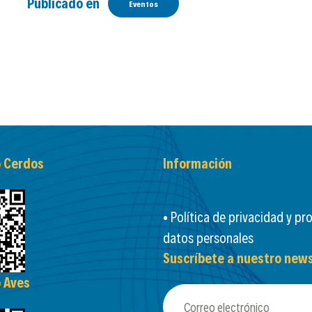
Publicado en
Eventos
o Cerdos
Información
• Política de privacidad y pr
datos personales
Suscríbete a nuestro news
o Aves