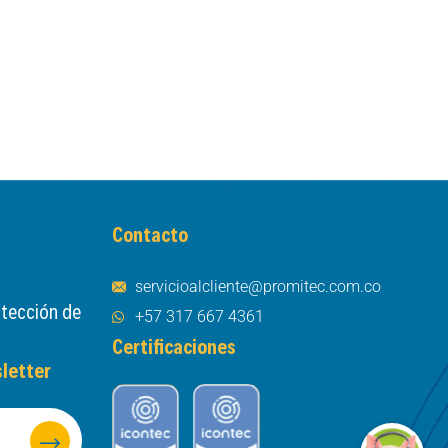
Contacto
servicioalcliente@promitec.com.co
otección de
+57 317 667 4361
Certificaciones
letter