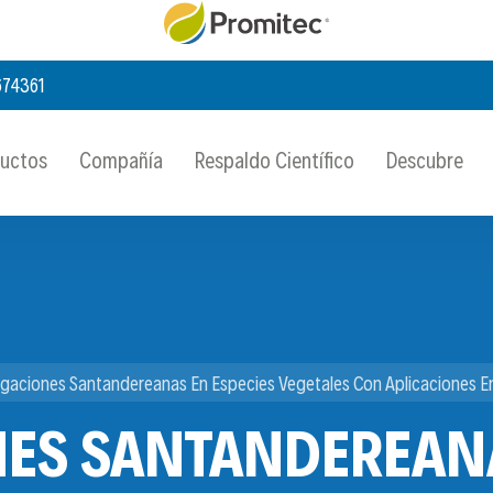
674361
ductos
Compañía
Respaldo Científico
Descubre
igaciones Santandereanas En Especies Vegetales Con Aplicaciones En L
NES SANTANDEREANA