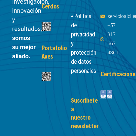
Investigación,
Cerdos
innovación
• Política
servicioalcl
y
de
+57
resultados,
privacidad
317
somos
y
667
su mejor
Portafolio
protección
4361
aliado.
Aves
de datos
personales
Certificacione
Suscríbete
a
nuestro
newsletter