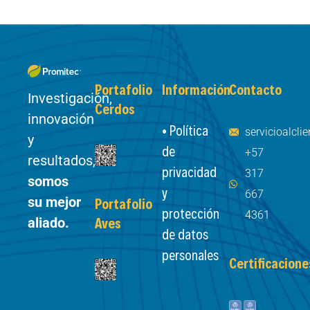
Portafolio
Información
Contacto
Investigación,
Cerdos
innovación
• Política
servicioalcl
y
de
+57
resultados,
privacidad
317
somos
y
667
su mejor
Portafolio
protección
4361
aliado.
Aves
de datos
personales
Certificacione