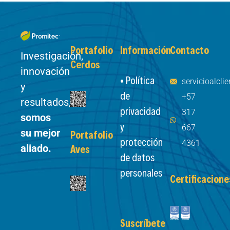
Portafolio
Información
Contacto
Investigación,
Cerdos
innovación
• Política
servicioalcl
y
de
+57
resultados,
privacidad
317
somos
y
667
su mejor
Portafolio
protección
4361
aliado.
Aves
de datos
personales
Certificacione
Suscríbete