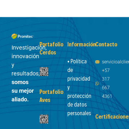
Portafolio
Información
Contacto
Investigación,
Cerdos
innovación
• Política
servicioalcl
y
de
+57
resultados,
privacidad
317
somos
y
667
su mejor
Portafolio
protección
4361
aliado.
Aves
de datos
personales
Certificacione