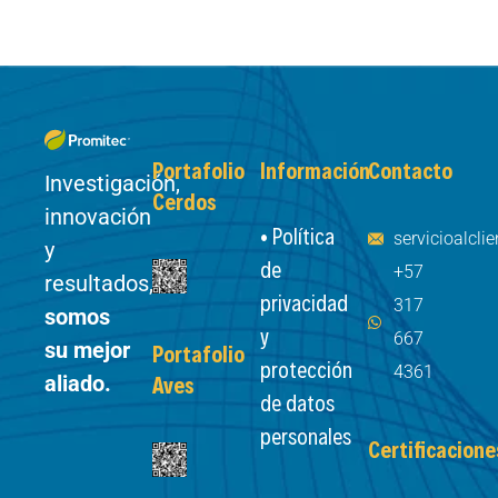
Portafolio
Información
Contacto
Investigación,
Cerdos
innovación
• Política
servicioalcl
y
de
+57
resultados,
privacidad
317
somos
y
667
su mejor
Portafolio
protección
4361
aliado.
Aves
de datos
personales
Certificacione