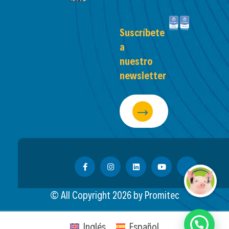
Suscríbete
a
nuestro
newsletter
© All Copyright
2026
by Promitec
Inglés
Español