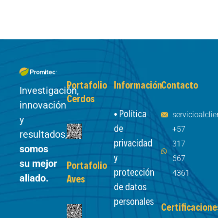
Portafolio
Información
Contacto
Investigación,
Cerdos
innovación
• Política
servicioalcl
y
de
+57
resultados,
privacidad
317
somos
y
667
su mejor
Portafolio
protección
4361
aliado.
Aves
de datos
personales
Certificacione