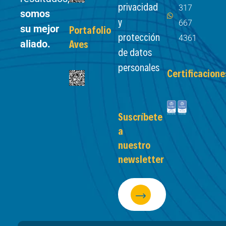
privacidad
317
somos
y
667
su mejor
Portafolio
protección
4361
aliado.
Aves
de datos
personales
Certificacione
Suscríbete
a
nuestro
newsletter