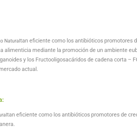
tan eficiente como los antibióticos
promotores d
o Natural
cia alimenticia mediante la promoción de un ambiente eub
origanoides y los Fructooligosacáridos de cadena corta –
 mercado actual.
a:
tan eficiente como los antibióticos promotores de cr
ural
manera.