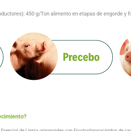
roductores): 450 g/Ton alimento en etapas de engorde y f
ecimiento?
Esencial de Lippia origanoides con Fructooligosacáridos de cad