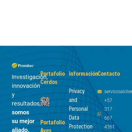
Portafolio
Información
Contacto
Investigación,
Cerdos
innovación
Privacy
servicioalcl
y
and
+57
resultados,
Personal
317
somos
Data
667
su mejor
Portafolio
Protection
4361
aliado.
Aves