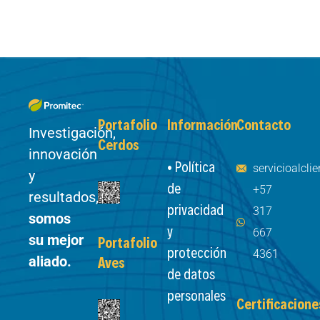
Portafolio
Información
Contacto
Investigación,
Cerdos
innovación
• Política
servicioalcl
y
de
+57
resultados,
privacidad
317
somos
y
667
su mejor
Portafolio
protección
4361
aliado.
Aves
de datos
personales
Certificacione