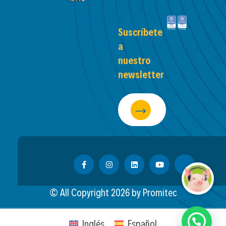
Suscríbete
a
nuestro
newsletter
© All Copyright
2026
by Promitec
Inglés
Español