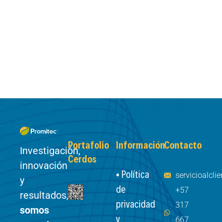
Portafolio
Información
Contacto
Investigación,
Cerdos
innovación
• Política
servicioalcl
y
de
+57
resultados,
privacidad
317
somos
y
667