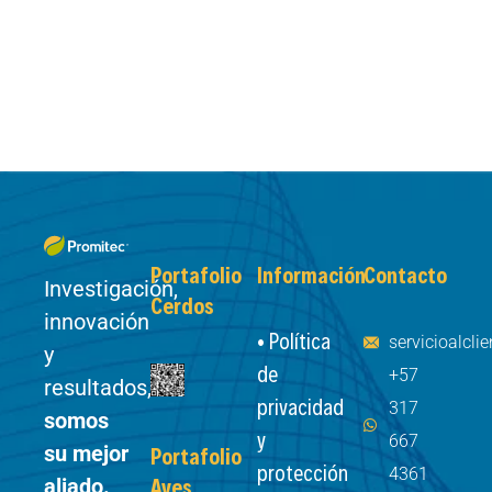
Portafolio
Información
Contacto
Investigación,
Cerdos
innovación
• Política
servicioalcl
y
de
+57
resultados,
privacidad
317
somos
y
667
su mejor
Portafolio
protección
4361
aliado.
Aves