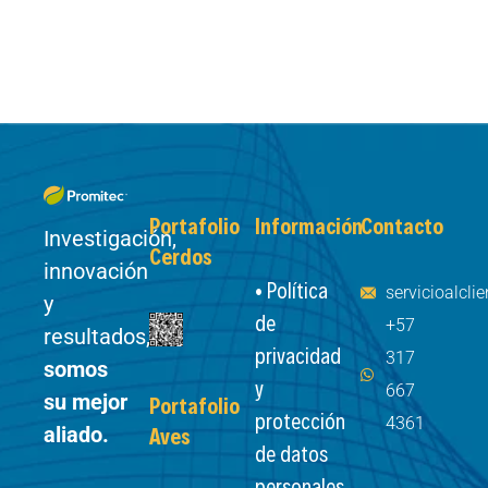
Portafolio
Información
Contacto
Investigación,
Cerdos
innovación
• Política
servicioalcl
y
de
+57
resultados,
privacidad
317
somos
y
667
su mejor
Portafolio
protección
4361
aliado.
Aves
de datos
personales