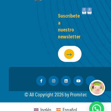
Suscríbete
a
nuestro
newsletter
© All Copyright
2026
by Promitec
Inglés
Español