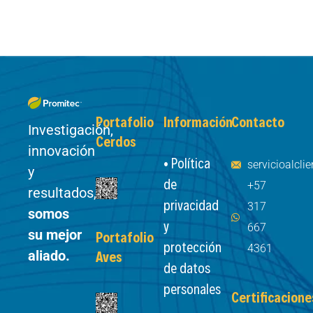
Portafolio
Información
Contacto
Investigación,
Cerdos
innovación
• Política
servicioalcl
y
de
+57
resultados,
privacidad
317
somos
y
667
su mejor
Portafolio
protección
4361
aliado.
Aves
de datos
personales
Certificacione