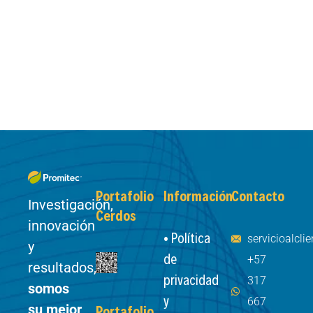
Portafolio
Información
Contacto
Investigación,
Cerdos
innovación
• Política
servicioalcl
y
de
+57
resultados,
privacidad
317
somos
y
667
su mejor
Portafolio